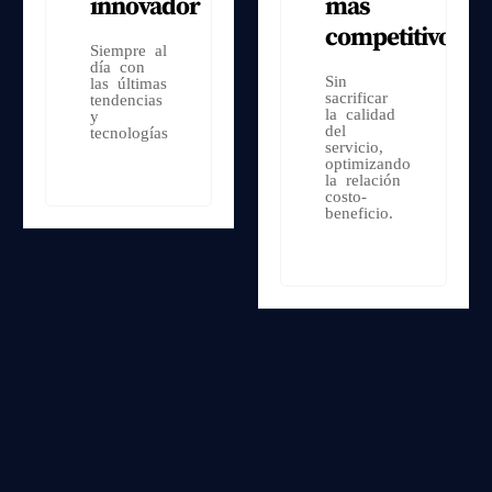
innovador
más
competitivos
Siempre al
día con
Sin
las últimas
sacrificar
tendencias
la calidad
y
del
tecnologías
servicio,
optimizando
la relación
costo-
beneficio.