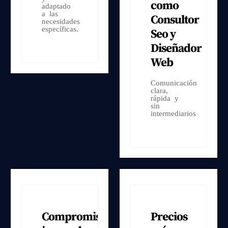
como
adaptado
a las
Consultor
necesidades
específicas.
Seo y
Diseñador
Web
Comunicación
clara,
rápida y
sin
intermediarios
Compromiso
Precios