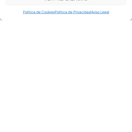
SEO local optimiza la presencia online de negocios,
mejorando su posicionamiento en búsquedas locales y
Política de Cookies
Política de Privacidad
Aviso Legal
en Google Maps.
VER ARTÍCULO